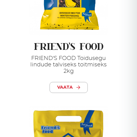
FRIEND'S FOOD
FRIEND'S FOOD Toidusegu
lindude talviseks toitmiseks
2kg
VAATA