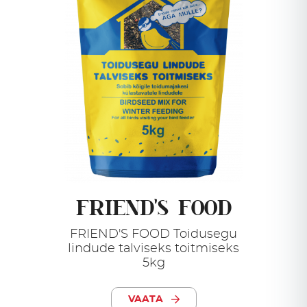
FRIEND'S FOOD
FRIEND'S FOOD Toidusegu
lindude talviseks toitmiseks
5kg
VAATA