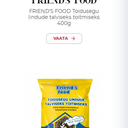
FRIEND'S FOOD
FRIEND'S FOOD Toidusegu
lindude talviseks toitmiseks
400g
VAATA