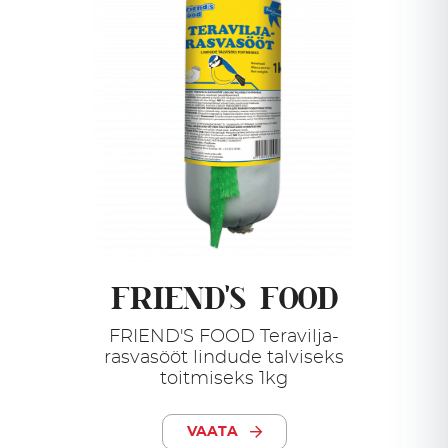
FRIEND'S FOOD
FRIEND'S FOOD Teravilja-
rasvasööt lindude talviseks
toitmiseks 1kg
VAATA