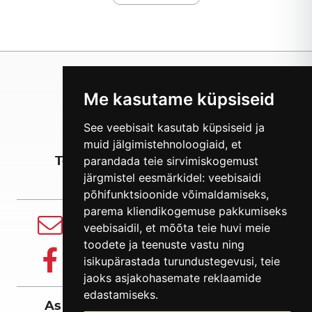
Me kasutame küpsiseid
See veebisait kasutab küpsiseid ja
muid jälgimistehnoloogiaid, et
parandada teie sirvimiskogemust
Tooted
Meist
Eksport
järgmistel eesmärkidel:
veebisaidi
põhifunktsioonide võimaldamiseks
,
parema kliendikogemuse pakkumiseks
E-mail
veebisaidil
,
et mõõta teie huvi meie
info@balsnack.ee
toodete ja teenuste vastu ning
Facebook
isikupärastada turundustegevusi
,
teie
Jälgi meid
jaoks asjakohasemate reklaamide
edastamiseks
.
As Balsnack International Holding