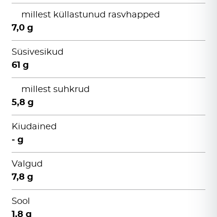
millest küllastunud rasvhapped
7,0 g
Süsivesikud
61 g
millest suhkrud
5,8 g
Kiudained
- g
Valgud
7,8 g
Sool
1,8 g