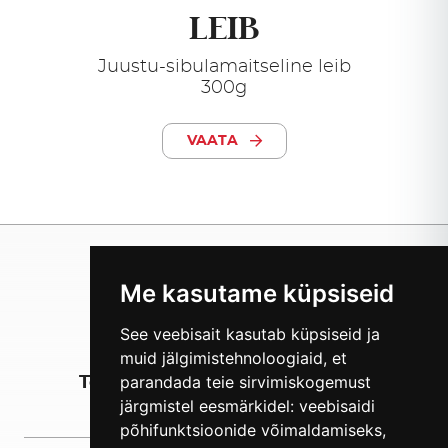
LEIB
Juustu-sibulamaitseline leib
300g
VAATA
Me kasutame küpsiseid
See veebisait kasutab küpsiseid ja
muid jälgimistehnoloogiaid, et
parandada teie sirvimiskogemust
Tooted
Meist
Eksport
järgmistel eesmärkidel:
veebisaidi
põhifunktsioonide võimaldamiseks
,