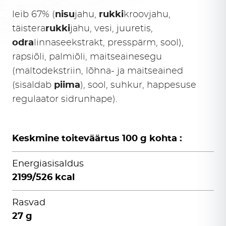
leib 67% (
nisu
jahu,
rukki
kroovjahu,
täistera
rukki
jahu, vesi, juuretis,
odra
linnaseekstrakt, presspärm, sool),
rapsiõli, palmiõli, maitseainesegu
(maltodekstriin, lõhna- ja maitseained
(sisaldab
piima
), sool, suhkur, happesuse
regulaator sidrunhape).
Keskmine toiteväärtus 100 g kohta :
Energiasisaldus
2199/526 kcal
Rasvad
27 g