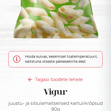
Hoida kuivas, keskmisel toatemperatuuril,
kaitstuna otseste päikesekiirte eest.
Tagasi toodete lehele
Vigur
juustu- ja sibulamaitselised kartulikrõpsud
90g