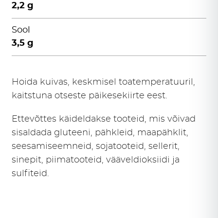
2,2 g
Sool
3,5 g
Hoida kuivas, keskmisel toatemperatuuril,
kaitstuna otseste päikesekiirte eest.
Ettevõttes käideldakse tooteid, mis võivad
sisaldada gluteeni, pähkleid, maapähklit,
seesamiseemneid, sojatooteid, sellerit,
sinepit, piimatooteid, vääveldioksiidi ja
sulfiteid.