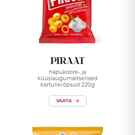
PIRAAT
hapukoore- ja
küüslaugumaitselised
kartulikrõpsud 220g
VAATA