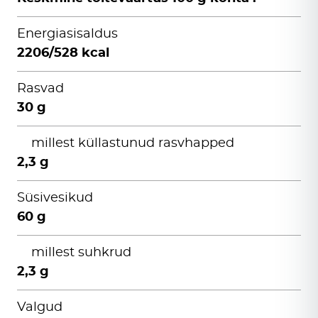
Energiasisaldus
2206/528 kcal
Rasvad
30 g
millest küllastunud rasvhapped
2,3 g
Süsivesikud
60 g
millest suhkrud
2,3 g
Valgud