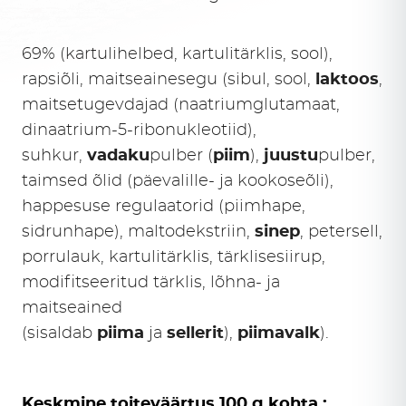
69% (kartulihelbed, kartulitärklis, sool),
rapsiõli, maitseainesegu (sibul, sool,
laktoos
,
maitsetugevdajad (naatriumglutamaat,
dinaatrium-5-ribonukleotiid),
suhkur,
vadaku
pulber (
piim
),
juustu
pulber,
taimsed õlid (päevalille- ja kookoseõli),
happesuse regulaatorid (piimhape,
sidrunhape), maltodekstriin,
sinep
, petersell,
porrulauk, kartulitärklis, tärklisesiirup,
modifitseeritud tärklis, lõhna- ja
maitseained
(sisaldab
piima
ja
sellerit
),
piimavalk
).
Keskmine toiteväärtus 100 g kohta :