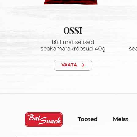
OSSI
tšillimaitselised
seakamarakrõpsud 40g
se
VAATA
Tooted
Meist