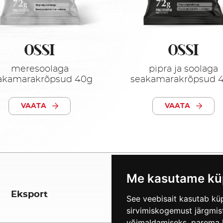
OSSI
OSSI
meresoolaga
pipra ja soolaga
akamarakrõpsud 40g
seakamarakrõpsud 
VAATA
VAATA
Me kasutame kü
Eksport
See veebisait kasutab küp
sirvimiskogemust järgmis
võimaldamiseks
,
parema 