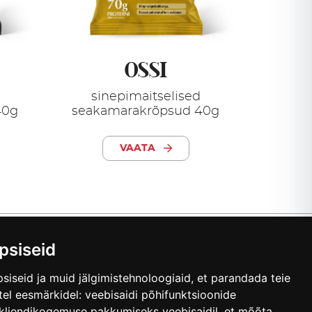
OSSI
sinepimaitselised
40g
seakamarakrõpsud 40g
VAATA
psiseid
siseid ja muid jälgimistehnoloogiaid, et parandada teie
tel eesmärkidel:
veebisaidi põhifunktsioonide
kliendikogemuse pakkumiseks veebisaidil
,
et mõõta